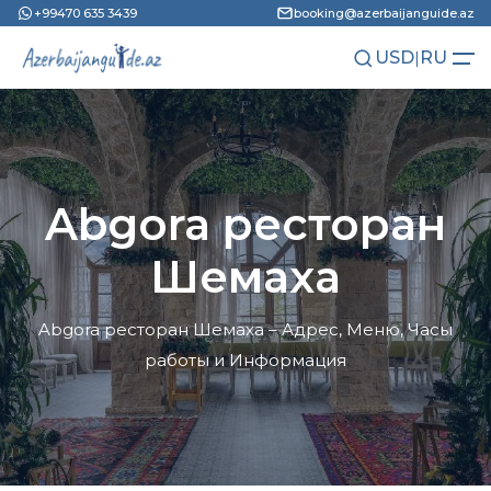
+99470 635 3439
booking@azerbaijanguide.az
USD
|
RU
AZN
EN
Abgora ресторан
Шемаха
Abgora ресторан Шемаха – Адрес, Меню, Часы
работы и Информация