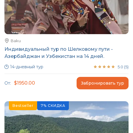
Baku
Индивидуальный тур по Шелковому пути -
Азербайджан и Узбекистан на 14 дней.
14-дневный тур
5.0
(
5
)
$1950.00
От:
Забронировать тур
Bestseller
7
%
СКИДКА