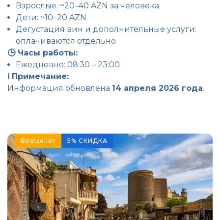
Взрослые: ~20–40 AZN за человека
Дети: ~10–20 AZN
Дегустация вин и дополнительные услуги:
оплачиваются отдельно
🕒 Часы работы:
Ежедневно: 08:30 – 23:00
ℹ️ Примечание:
Информация обновлена
14 апреля 2026 года
.
Bestseller
5
%
СКИДКА