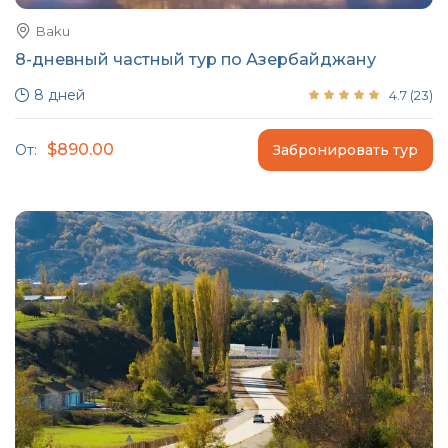
Baku
8-дневный частный тур по Азербайджану
8 дней
4.7
(
23
)
$890.00
От:
Забронировать тур