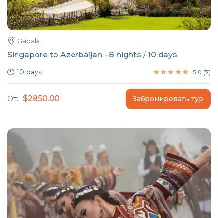
Gabala
Singapore to Azerbaijan - 8 nights / 10 days
10 days
5.0
(
7
)
$2850.00
От:
Забронировать тур