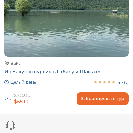
Baku
Из Баку: экскурсия в Габалу и Шамаху
Целый день
4.7
(
5
)
$70.00
От:
Забронировать тур
$65.10