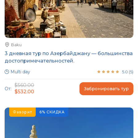
Baku
3 дневная тур по Азербайджану — большинства
достопримечательностей.
Multi day
5.0
(
5
)
$560.00
От:
Забронировать тур
$532.00
Фаворит
6
%
СКИДКА