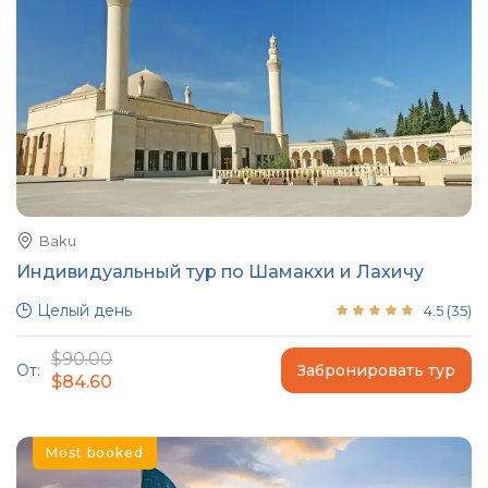
Baku
Индивидуальный тур по Шамакхи и Лахичу
Целый день
4.5
(
35
)
$90.00
От:
Забронировать тур
$84.60
Most booked