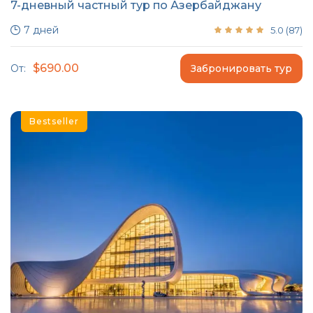
7-дневный частный тур по Азербайджану
7 дней
5.0
(
87
)
$690.00
От:
Забронировать тур
Bestseller