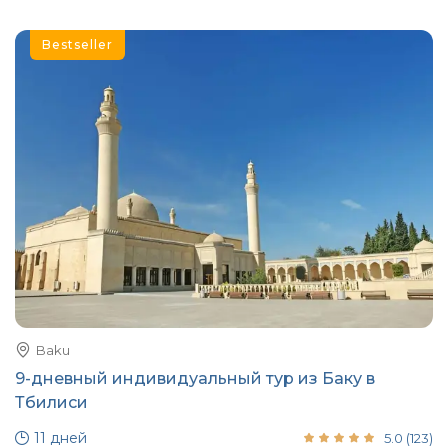
Bestseller
Baku
9-дневный индивидуальный тур из Баку в
Тбилиси
11 дней
5.0
(
123
)