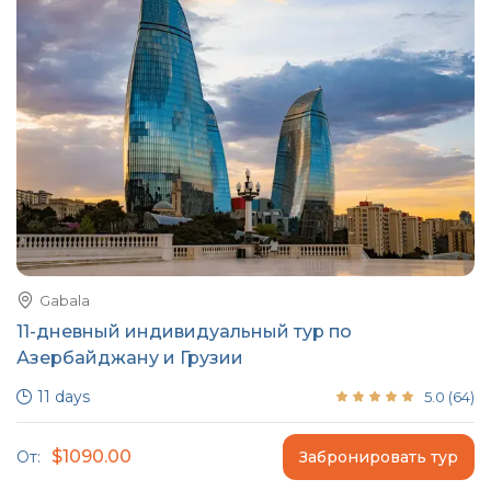
Gabala
11-дневный индивидуальный тур по
Азербайджану и Грузии
11 days
5.0
(
64
)
$1090.00
От:
Забронировать тур